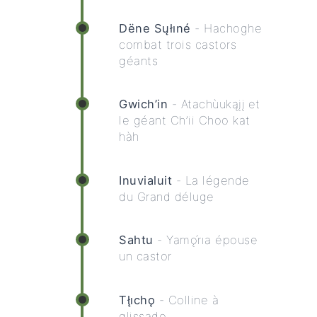
Dëne Sųłıné
- Hachoghe
combat trois castors
géants
Gwich’in
- Atachùukąįį et
le géant Ch’ii Choo kat
hàh
Inuvialuit
- La légende
du Grand déluge
Sahtu
- Yamǫ́rıa épouse
un castor
Tłı̨chǫ
- Colline à
glissade