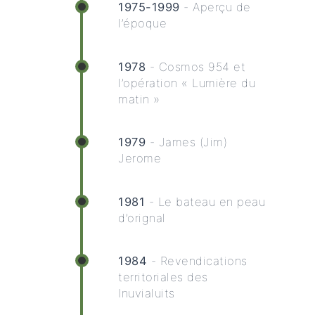
1975-1999
- Aperçu de
l’époque
1978
- Cosmos 954 et
l’opération « Lumière du
matin »
1979
- James (Jim)
Jerome
1981
- Le bateau en peau
d’orignal
1984
- Revendications
territoriales des
Inuvialuits