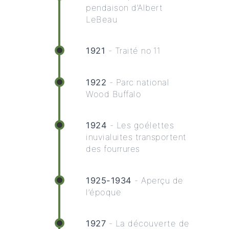
pendaison d’Albert
LeBeau
1921
- Traité no 11
1922
- Parc national
Wood Buffalo
1924
- Les goélettes
inuvialuites transportent
des fourrures
1925-1934
- Aperçu de
l’époque
1927
- La découverte de