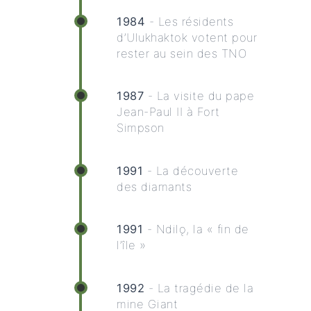
1984
- Les résidents
d’Ulukhaktok votent pour
rester au sein des TNO
1987
- La visite du pape
Jean-Paul II à Fort
Simpson
1991
- La découverte
des diamants
1991
- Ndilǫ, la « fin de
l’île »
1992
- La tragédie de la
mine Giant