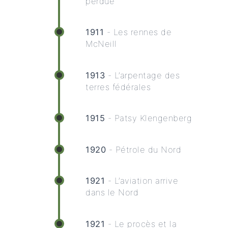
perdue
1911
- Les rennes de
McNeill
1913
- L’arpentage des
terres fédérales
1915
- Patsy Klengenberg
1920
- Pétrole du Nord
1921
- L’aviation arrive
dans le Nord
1921
- Le procès et la