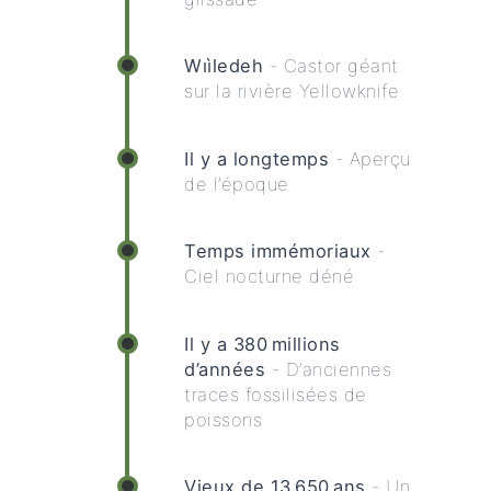
Wıı̀ledeh
- Castor géant
sur la rivière Yellowknife
Il y a longtemps
- Aperçu
de l’époque
Temps immémoriaux
-
Ciel nocturne déné
Il y a 380 millions
d’années
- D’anciennes
traces fossilisées de
poissons
Vieux de 13 650 ans
- Un