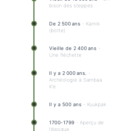
bison des steppes
De 2 500 ans
- Kamik
(botte)
Vieille de 2 400 ans
-
Une fléchette
Il y a 2 000 ans.
-
Archéologie à Sambaa
K’e
Il y a 500 ans
- Kuukpak
1700-1799
- Aperçu de
l’époque