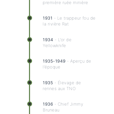
première ruée minière
1931
- Le trappeur fou de
la rivière Rat
1934
- L’or de
Yellowknife
1935-1949
- Aperçu de
l’époque
1935
- Élevage de
rennes aux TNO
1936
- Chief Jimmy
Bruneau