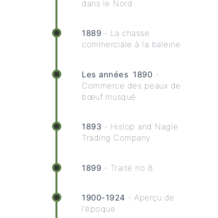
dans le Nord
1889
- La chasse
commerciale à la baleine
Les années 1890
-
Commerce des peaux de
bœuf musqué
1893
- Hislop and Nagle
Trading Company
1899
- Traité no 8
1900-1924
- Aperçu de
l’époque