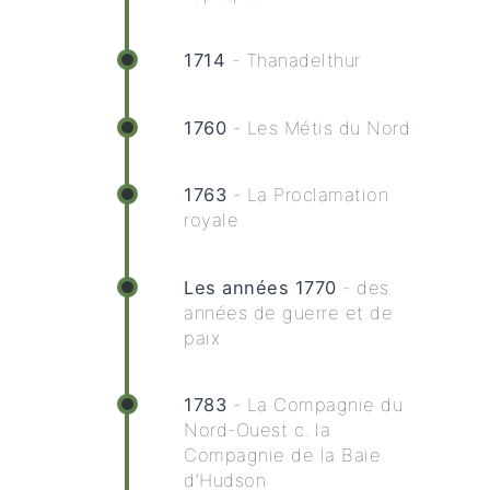
1714
- Thanadelthur
1760
- Les Métis du Nord
1763
- La Proclamation
royale
Les années 1770
- des
années de guerre et de
paix
1783
- La Compagnie du
Nord-Ouest c. la
Compagnie de la Baie
d’Hudson