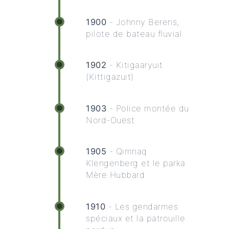
1900
- Johnny Berens,
pilote de bateau fluvial
1902
- Kitigaaryuit
(Kittigazuit)
1903
- Police montée du
Nord-Ouest
1905
- Qimnaq
Klengenberg et le parka
Mère Hubbard
1910
- Les gendarmes
spéciaux et la patrouille