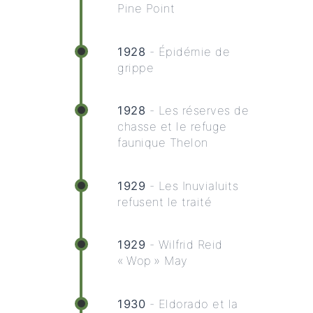
Pine Point
1928
- Épidémie de
grippe
1928
- Les réserves de
chasse et le refuge
faunique Thelon
1929
- Les Inuvialuits
refusent le traité
1929
- Wilfrid Reid
« Wop » May
1930
- Eldorado et la