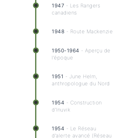
1947
- Les Rangers
canadiens
1948
- Route Mackenzie
1950-1964
- Aperçu de
l’époque
1951
- June Helm,
anthropologue du Nord
1954
- Construction
d’Inuvik
1954
- Le Réseau
d’alerte avancé (Réseau