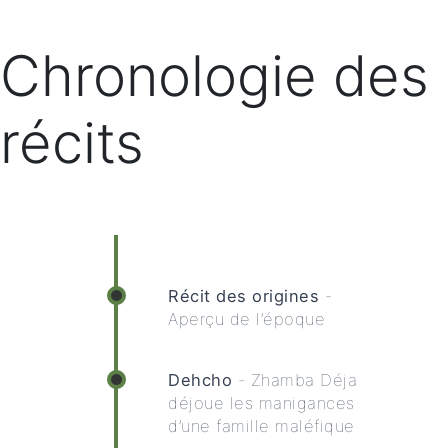
Chronologie des
récits
Récit des origines
-
Aperçu de l’époque
Dehcho
- Zhamba Déja
déjoue les manigances
d’une famille maléfique