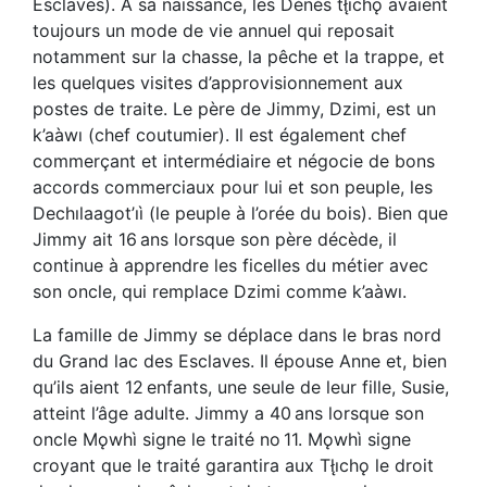
Esclaves). À sa naissance, les Dénés tłı̨chǫ avaient
toujours un mode de vie annuel qui reposait
notamment sur la chasse, la pêche et la trappe, et
les quelques visites d’approvisionnement aux
postes de traite. Le père de Jimmy, Dzimi, est un
k’aàwı (chef coutumier). Il est également chef
commerçant et intermédiaire et négocie de bons
accords commerciaux pour lui et son peuple, les
Dechılaagot’ıì (le peuple à l’orée du bois). Bien que
Jimmy ait 16 ans lorsque son père décède, il
continue à apprendre les ficelles du métier avec
son oncle, qui remplace Dzimi comme k’aàwı.
La famille de Jimmy se déplace dans le bras nord
du Grand lac des Esclaves. Il épouse Anne et, bien
qu’ils aient 12 enfants, une seule de leur fille, Susie,
atteint l’âge adulte. Jimmy a 40 ans lorsque son
oncle Mǫwhì signe le traité no 11. Mǫwhì signe
croyant que le traité garantira aux Tłı̨chǫ le droit